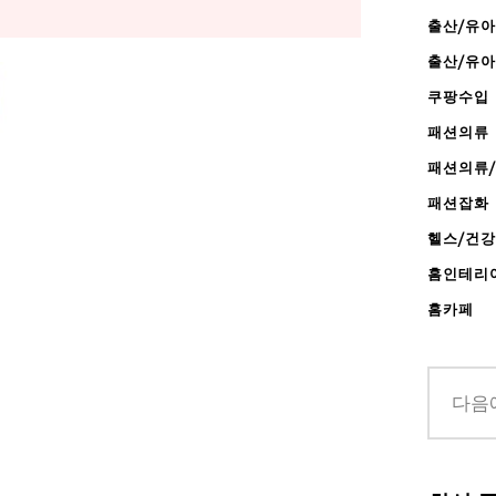
출산/유아
출산/유
쿠팡수입
패션의류
패션의류
패션잡화
헬스/건
홈인테리
홈카페