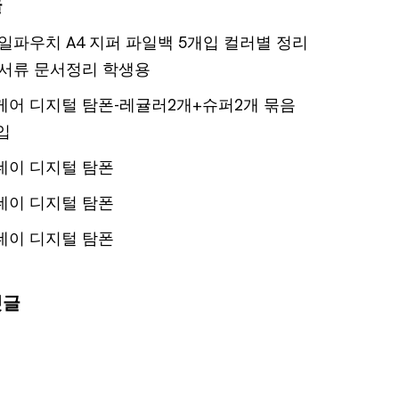
글
일파우치 A4 지퍼 파일백 5개입 컬러별 정리
서류 문서정리 학생용
어 디지털 탐폰-레귤러2개+슈퍼2개 묶음
입
데이 디지털 탐폰
데이 디지털 탐폰
데이 디지털 탐폰
댓글