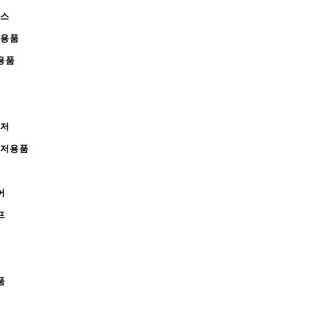
피스
완용품
용품
레저
레저용품
어
프
품