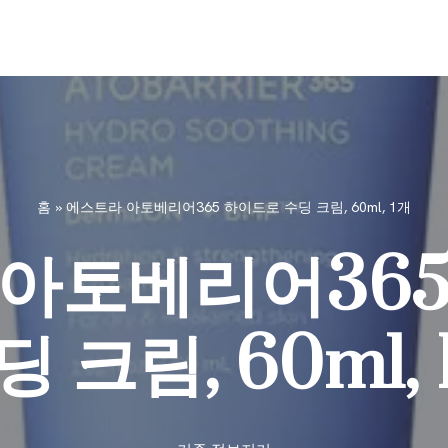
홈
»
에스트라 아토베리어365 하이드로 수딩 크림, 60ml, 1개
아토베리어36
딩 크림, 60ml, 