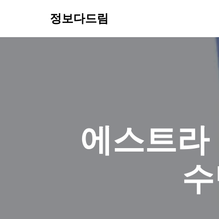
정보다드림
콘
텐
츠
로
건
너
뛰
기
에스트라 
수