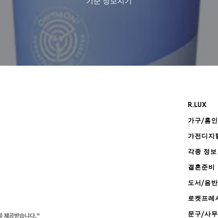
기준
정보지기
R.LUX
가구/홈
가전디지
각종 정보
결혼준비
도서/음반
로켓프레
문구/사