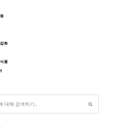
아동
/잡화
강식품
어