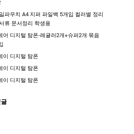
글
일파우치 A4 지퍼 파일백 5개입 컬러별 정리
서류 문서정리 학생용
어 디지털 탐폰-레귤러2개+슈퍼2개 묶음
입
데이 디지털 탐폰
데이 디지털 탐폰
데이 디지털 탐폰
댓글