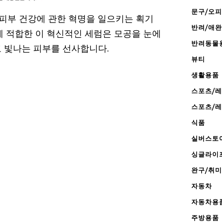
문구/오
 피부 건강에 관한 혁명을 일으키는 획기
반려/애
에 적합한 이 혁신적인 세럼은 모공을 눈에
반려동물
 빛나는 피부를 선사합니다.
뷰티
생활용품
스포츠/
스포츠/
식품
실버스토
싱글라이
완구/취미
자동차
자동차용
주방용품