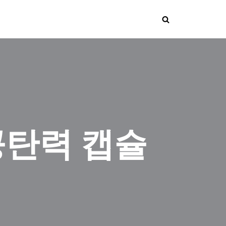
공탄력 캡슐
개