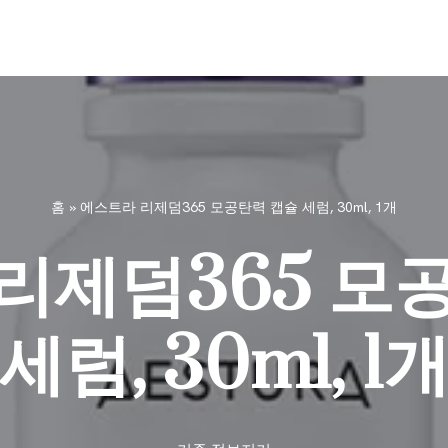
홈
»
에스트라 리제덤365 모공탄력 캡슐 세럼, 30ml, 1개
리제덤365 모
세럼, 30ml, 1