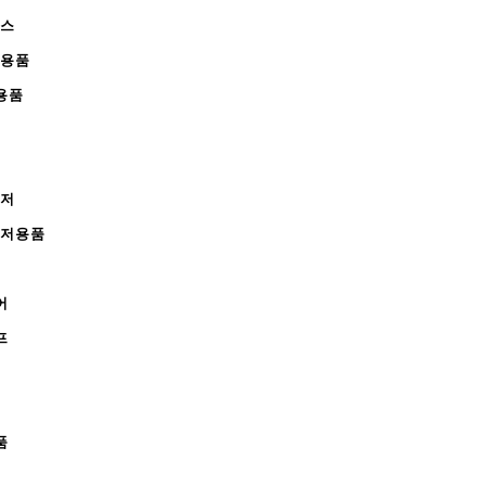
피스
완용품
용품
레저
레저용품
어
프
품