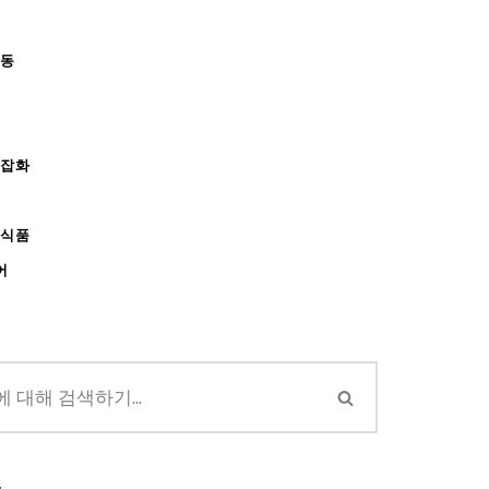
아동
/잡화
강식품
어