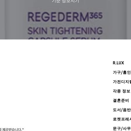
기준
정보지기
R.LUX
가구/홈
가전디지
각종 정보
결혼준비
도서/음반
로켓프레
문구/사