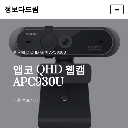
정보다드림
콘
텐
츠
로
건
너
홈
»
앱코 QHD 웹캠 APC930U
뛰
기
앱코 QHD 웹캠
APC930U
기준
정보지기