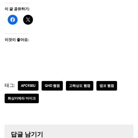
이 글 공유하기:
이것이 좋아요:
태그:
APC930U
QHD 웹캠
고해상도 웹캠
앱코 웹캠
화상카메라 마이크
답글 남기기