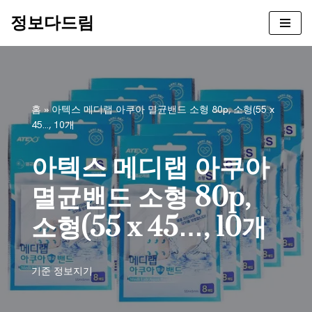
정보다드림
콘
텐
츠
로
건
홈
»
아텍스 메디랩 아쿠아 멸균밴드 소형 80p, 소형(55 x
너
45…, 10개
뛰
기
아텍스 메디랩 아쿠아
멸균밴드 소형 80p,
소형(55 x 45…, 10개
기준
정보지기