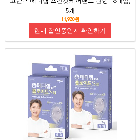
고탄력 메디랩 스킨핏케어밴드 원형 16매입,
5개
11,930원
현재 할인중인지 확인하기