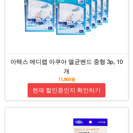
아텍스 메디랩 아쿠아 멸균밴드 중형 3p, 10
개
11,800원
현재 할인중인지 확인하기