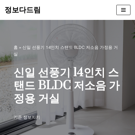
정보다드림
콘
텐
츠
로
건
홈
»
신일 선풍기 14인치 스탠드 BLDC 저소음 가정용 거
너
실
뛰
기
신일 선풍기 14인치 스
탠드 BLDC 저소음 가
정용 거실
기준
정보지기