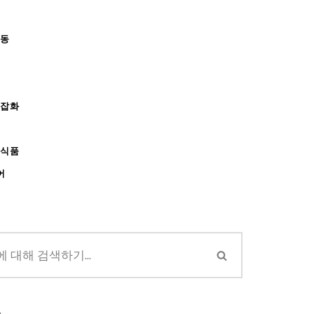
아동
/잡화
강식품
어