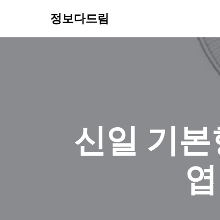
정보다드림
콘
텐
츠
로
건
너
뛰
기
신일 기본
엽