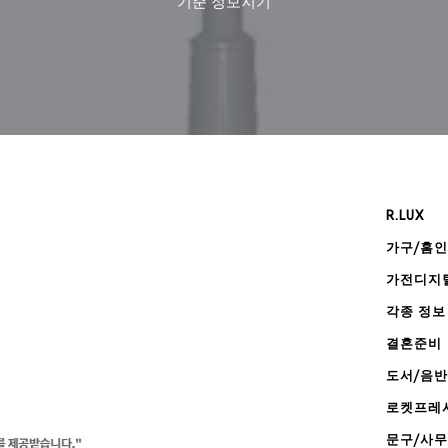
기준
정보지기
R.LUX
가구/홈
가전디지
각종 정보
결혼준비
도서/음반
로켓프레
문구/사