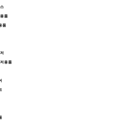
피스
완용품
용품
레저
레저용품
어
프
품