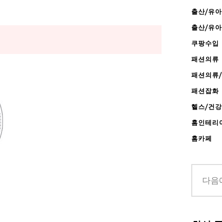
출산/유아
출산/유
쿠팡수입
패션의류
패션의류
패션잡화
헬스/건
홈인테리
홈카페