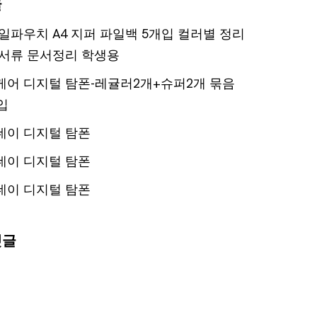
글
일파우치 A4 지퍼 파일백 5개입 컬러별 정리
서류 문서정리 학생용
어 디지털 탐폰-레귤러2개+슈퍼2개 묶음
입
데이 디지털 탐폰
데이 디지털 탐폰
데이 디지털 탐폰
댓글