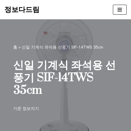
정보다드림
콘
텐
츠
로
건
홈
»
신일 기계식 좌석용 선풍기 SIF-14TWS 35cm
너
뛰
신일 기계식 좌석용 선
기
풍기 SIF-14TWS
35cm
기준
정보지기