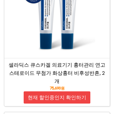
셀라딕스 큐스카겔 의료기기 흉터관리 연고
스테로이드 무첨가 화상흉터 비후성반흔, 2
개
75,690원
현재 할인중인지 확인하기