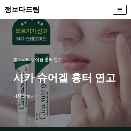
정보다드림
콘
텐
츠
로
건
너
뛰
홈
»
시카 슈어겔 흉터 연고
기
시카 슈어겔 흉터 연고
기준
정보지기