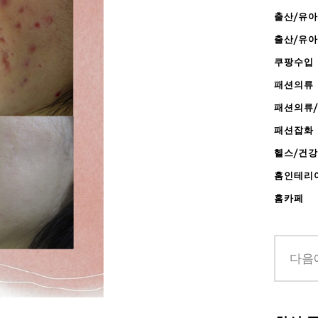
출산/유아
출산/유
쿠팡수입
패션의류
패션의류
패션잡화
헬스/건
홈인테리
홈카페