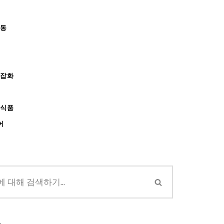
아동
/잡화
강식품
어