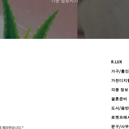
기준
정보지기
R.LUX
가구/홈
가전디지
각종 정보
결혼준비
도서/음반
로켓프레
문구/사