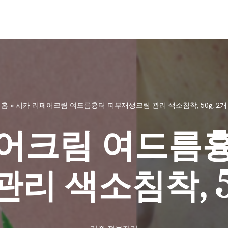
홈
»
시카 리페어크림 여드름흉터 피부재생크림 관리 색소침착, 50g, 2개
어크림 여드름
리 색소침착, 5