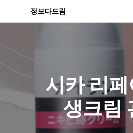
정보다드림
콘
텐
츠
로
건
너
뛰
기
시카 리페
생크림 관