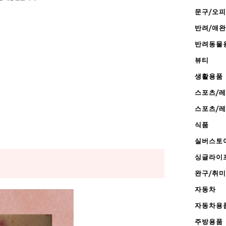
문구/오
반려/애
반려동물
뷰티
생활용품
스포츠/
스포츠/
식품
실버스토
싱글라이
완구/취미
자동차
자동차용
주방용품