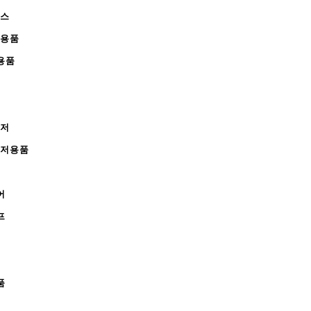
피스
완용품
용품
레저
레저용품
어
프
품