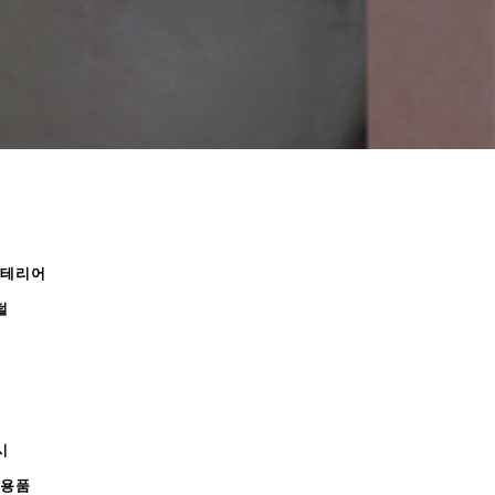
인테리어
털
시
무용품