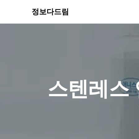
정보다드림
콘
텐
츠
로
건
너
뛰
기
스텐레스 