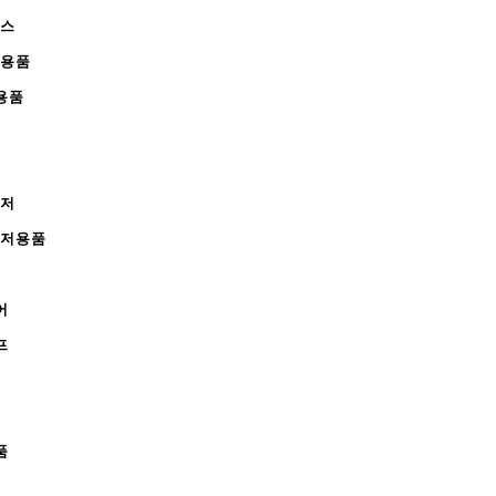
피스
완용품
용품
레저
레저용품
어
프
품