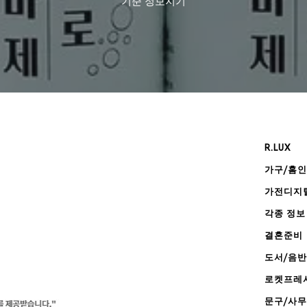
기준
정보지기
R.LUX
가구/홈
가전디지
각종 정보
결혼준비
도서/음반
로켓프레
문구/사