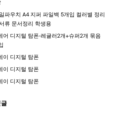
글
일파우치 A4 지퍼 파일백 5개입 컬러별 정리
서류 문서정리 학생용
어 디지털 탐폰-레귤러2개+슈퍼2개 묶음
입
데이 디지털 탐폰
데이 디지털 탐폰
데이 디지털 탐폰
댓글