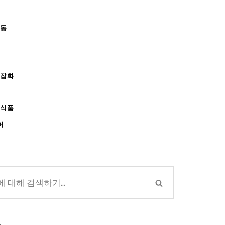
아동
/잡화
강식품
어