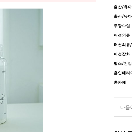
출산/유아
출산/유
쿠팡수입
패션의류
패션의류
패션잡화
헬스/건
홈인테리
홈카페