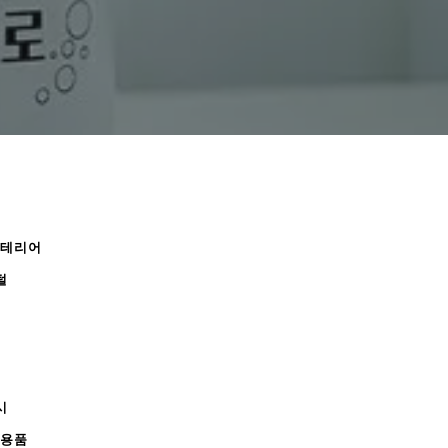
인테리어
털
시
무용품