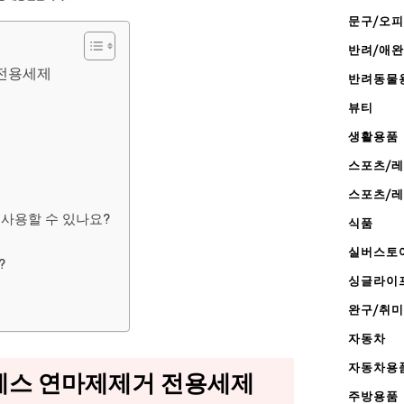
문구/오
반려/애
 전용세제
반려동물
뷰티
생활용품
스포츠/
스포츠/
 사용할 수 있나요?
식품
실버스토
?
싱글라이
완구/취미
자동차
자동차용
레스 연마제제거 전용세제
주방용품