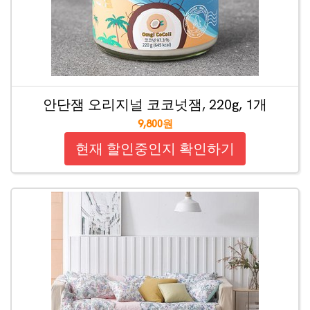
안단잼 오리지널 코코넛잼, 220g, 1개
9,800원
현재 할인중인지 확인하기