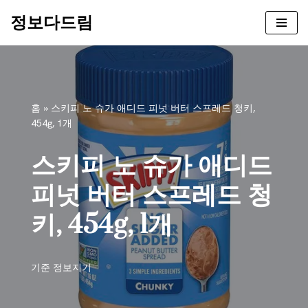
정보다드림
콘
텐
츠
로
건
홈
»
스키피 노 슈가 애디드 피넛 버터 스프레드 청키,
너
454g, 1개
뛰
기
스키피 노 슈가 애디드
피넛 버터 스프레드 청
키, 454g, 1개
기준
정보지기