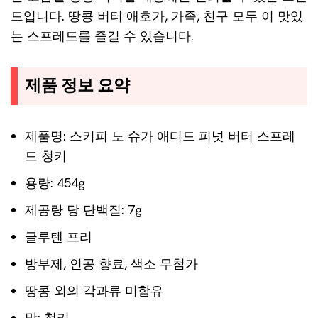
드입니다. 땅콩 버터 애호가, 가족, 친구 모두 이 맛있
는 스프레드를 즐길 수 있습니다.
제품 정보 요약
제품명: 스키피 노 슈가 애디드 피넛 버터 스프레
드 청키
용량: 454g
제공량 당 단백질: 7g
글루텐 프리
방부제, 인공 향료, 색소 무첨가
땅콩 외의 각과류 미함유
맛: 청키