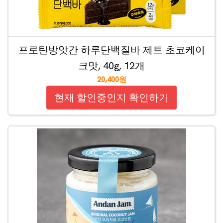
프로틴방앗간 하루단백질바 제트 초코케이
크맛, 40g, 12개
20,400원
현재 할인중인지 확인하기