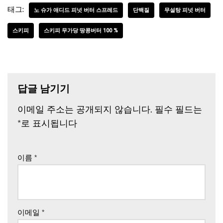
태그:
노 슈가 애디드 피넛 버터 스프레드
단백질
무설탕 피넛 버터
스키피
스키피 무가당 땅콩버터 100 %
답글 남기기
이메일 주소는 공개되지 않습니다.
필수 필드는
*
로 표시됩니다
이름
*
이메일
*