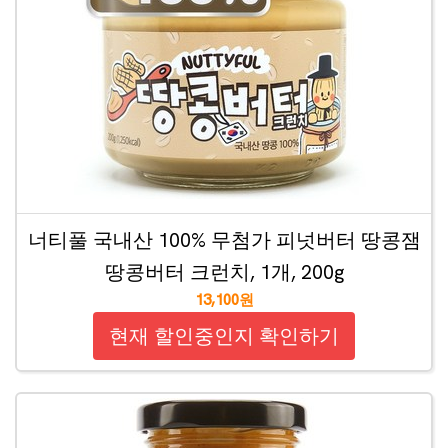
너티풀 국내산 100% 무첨가 피넛버터 땅콩잼
땅콩버터 크런치, 1개, 200g
13,100원
현재 할인중인지 확인하기