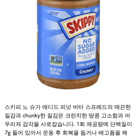
스키피 노 슈가 애디드 피넛 버터 스프레드의 매끈한
질감과 chunky한 질감은 크런치한 땅콩 고소함과 어
우러져 감각을 사로잡습니다. 1회 제공량에 단백질이
7g 들어 있어서 운동 후 회복을 돕거나 배고픔을 해