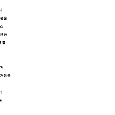
시
무용품
피스
완용품
용품
레저
레저용품
어
프