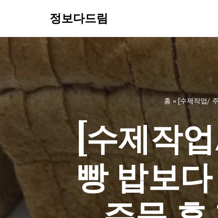
정보다드림
콘
텐
츠
로
건
너
홈
»
[수제작업/ 
뛰
기
[수제작업/
빵 밥보다
주문 후