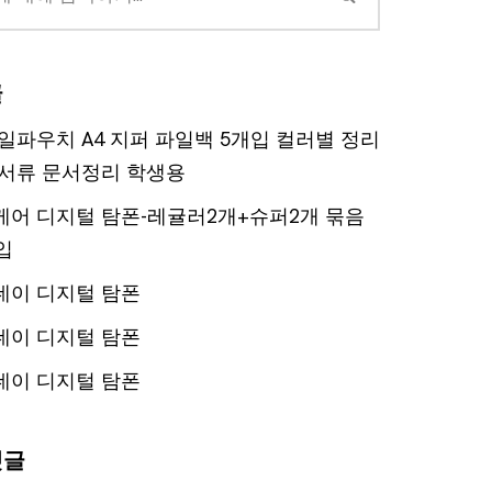
글
일파우치 A4 지퍼 파일백 5개입 컬러별 정리
서류 문서정리 학생용
어 디지털 탐폰-레귤러2개+슈퍼2개 묶음
입
데이 디지털 탐폰
데이 디지털 탐폰
데이 디지털 탐폰
댓글