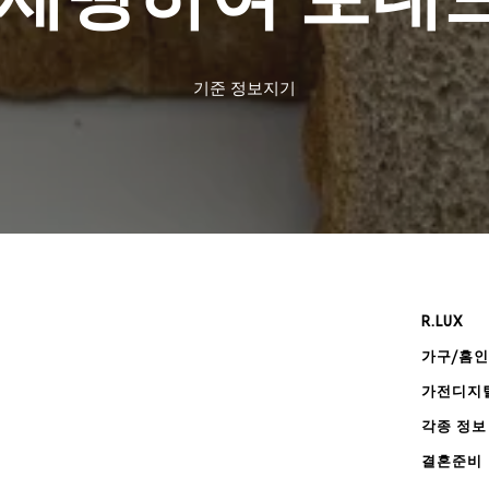
기준
정보지기
R.LUX
가구/홈
가전디지
각종 정보
결혼준비