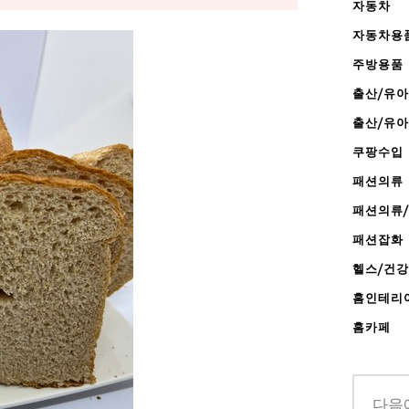
자동차
자동차용
주방용품
출산/유아
출산/유
쿠팡수입
패션의류
패션의류
패션잡화
헬스/건
홈인테리
홈카페