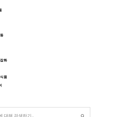
품
아동
/잡화
강식품
어