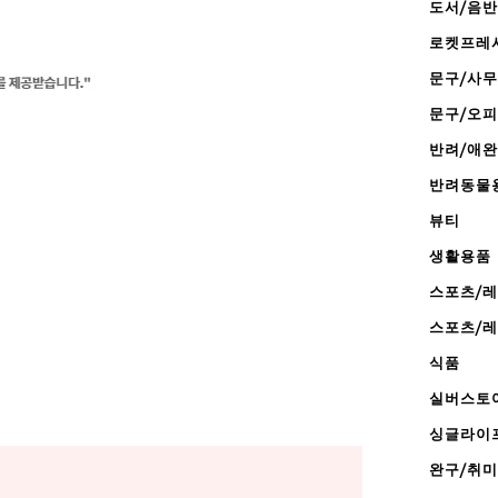
도서/음반
로켓프레
문구/사
문구/오
반려/애
반려동물
뷰티
생활용품
스포츠/
스포츠/
식품
실버스토
싱글라이
완구/취미