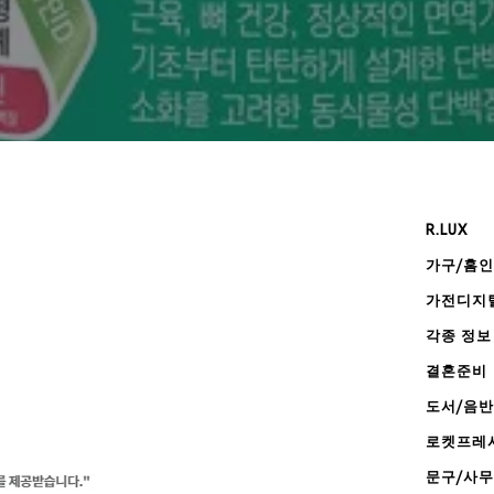
R.LUX
가구/홈
가전디지
각종 정보
결혼준비
도서/음반
로켓프레
문구/사