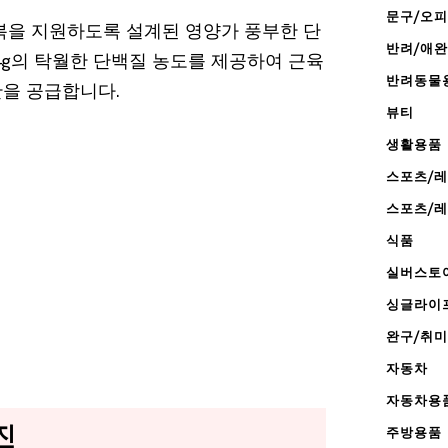
문구/오
복을 지원하도록 설계된 영양가 풍부한 단
반려/애
4g의 탁월한 단백질 농도를 제공하여 근육
반려동물
을 공급합니다.
뷰티
생활용품
스포츠/
스포츠/
식품
실버스토
싱글라이
완구/취미
자동차
자동차용
진
주방용품