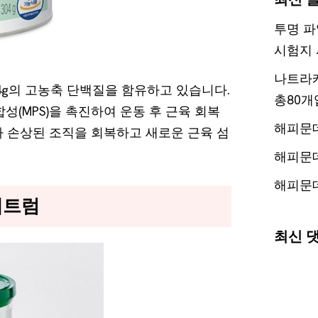
투명 파
시험지 
나트라케
4g의 고농축 단백질을 함유하고 있습니다.
총80개
성(MPS)을 촉진하여 운동 후 근육 회복
해피문
가 손상된 조직을 회복하고 새로운 근육 섬
해피문
해피문
펙트럼
최신 