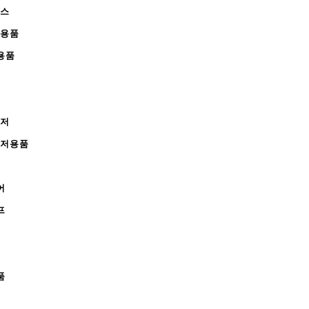
피스
완용품
용품
레저
레저용품
어
프
품