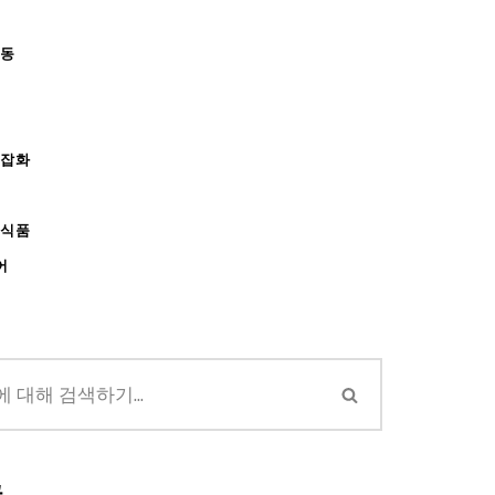
아동
/잡화
강식품
어
글