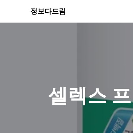
정보다드림
콘
텐
츠
로
건
너
뛰
기
셀렉스 프로