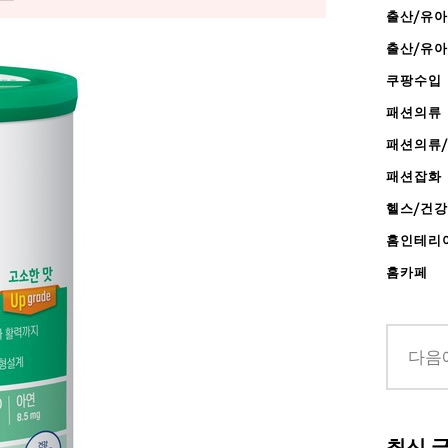
출산/유아
출산/유
쿠팡수입
패션의류
패션의류
패션잡화
헬스/건
홈인테리
홈카페
최신 