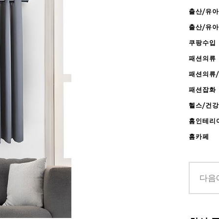
출산/유아
출산/유
쿠팡수입
패션의류
패션의류
패션잡화
헬스/건
홈인테리
홈카페