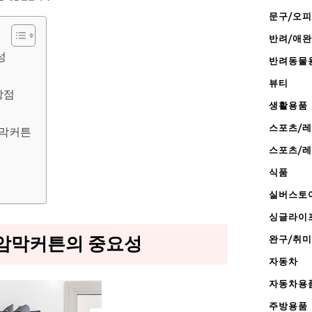
문구/오
반려/애
성
반려동물
뷰티
장점
생활용품
스포츠/
암막커튼
스포츠/
식품
실버스토
싱글라이
 암막커튼의 중요성
완구/취미
자동차
자동차용
주방용품