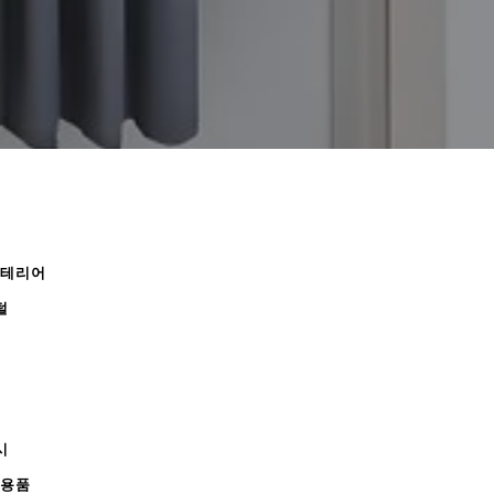
인테리어
털
시
무용품