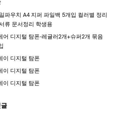
글
일파우치 A4 지퍼 파일백 5개입 컬러별 정리
서류 문서정리 학생용
어 디지털 탐폰-레귤러2개+슈퍼2개 묶음
입
데이 디지털 탐폰
데이 디지털 탐폰
데이 디지털 탐폰
댓글