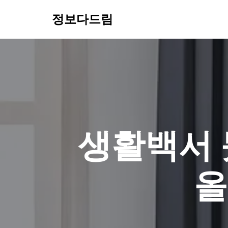
정보다드림
콘
텐
츠
로
건
너
뛰
기
생활백서 
올