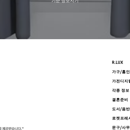
기준
정보지기
R.LUX
가구/홈
가전디지
각종 정보
결혼준비
도서/음반
로켓프레
문구/사