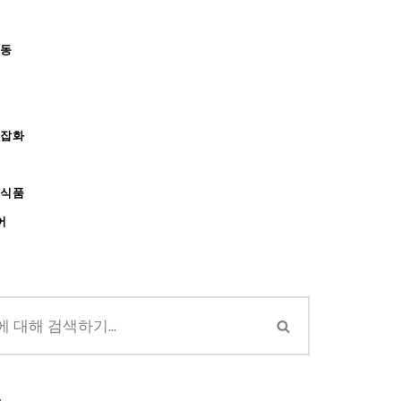
아동
/잡화
강식품
어