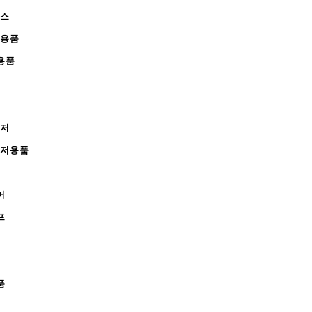
피스
완용품
용품
레저
레저용품
어
프
품