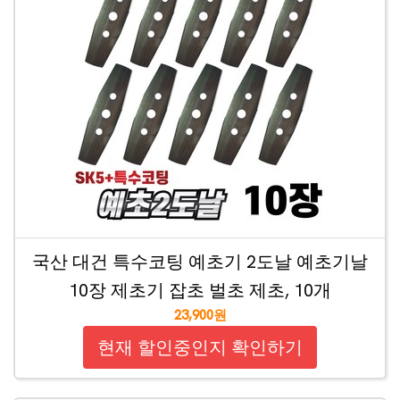
국산 대건 특수코팅 예초기 2도날 예초기날
10장 제초기 잡초 벌초 제초, 10개
23,900원
현재 할인중인지 확인하기