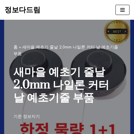
정보다드림
콘
텐
츠
로
건
홈
»
새마을 예초기 줄날 2.0mm 나일론 커터 날 예초기줄
너
부품
뛰
기
새마을 예초기 줄날
2.0mm 나일론 커터
날 예초기줄 부품
기준
정보지기