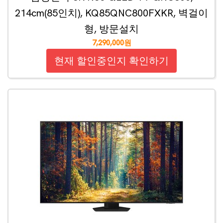
214cm(85인치), KQ85QNC800FXKR, 벽걸이
형, 방문설치
7,290,000원
현재 할인중인지 확인하기