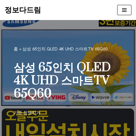
정보다드림
콘
텐
츠
로
건
홈
»
삼성 65인치 QLED 4K UHD 스마트TV 65Q60
너
뛰
삼성 65인치 QLED
기
4K UHD 스마트TV
65Q60
기준
정보지기