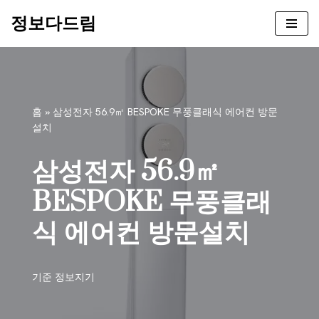
정보다드림
콘
텐
츠
로
건
홈
»
삼성전자 56.9㎡ BESPOKE 무풍클래식 에어컨 방문
너
설치
뛰
기
삼성전자 56.9㎡
BESPOKE 무풍클래
식 에어컨 방문설치
기준
정보지기