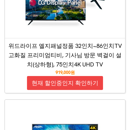
위드라이프 엘지패널정품 32인치~86인치TV
고화질 프리미엄티비, 기사님 방문 벽걸이 설
치(상하형), 75인치4K UHD TV
919,000원
현재 할인중인지 확인하기