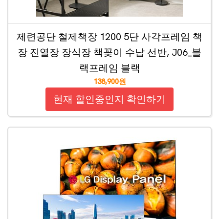
제련공단 철제책장 1200 5단 사각프레임 책
장 진열장 장식장 책꽂이 수납 선반, J06_블
랙프레임 블랙
138,900원
현재 할인중인지 확인하기