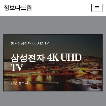
정보다드림
콘
텐
츠
로
건
너
홈
»
삼성전자 4K UHD TV
뛰
기
삼성전자 4K UHD
TV
기준
정보지기