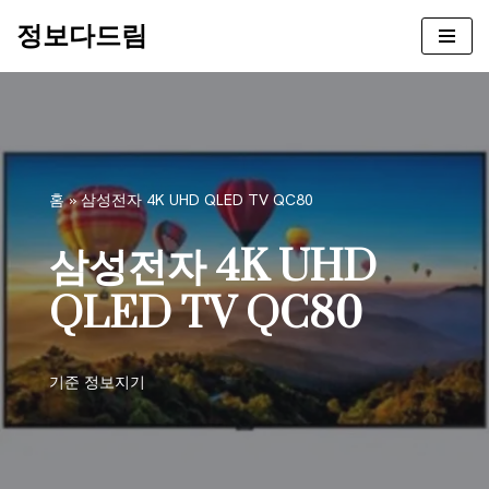
정보다드림
콘
텐
츠
로
건
너
홈
»
삼성전자 4K UHD QLED TV QC80
뛰
기
삼성전자 4K UHD
QLED TV QC80
기준
정보지기