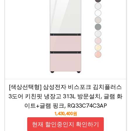
[색상선택형] 삼성전자 비스포크 김치플러스
3도어 키친핏 냉장고 313L 방문설치, 글램 화
이트+글램 핑크, RQ33C74C3AP
1,430,400원
현재 할인중인지 확인하기