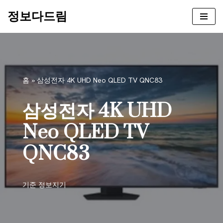
정보다드림
콘
텐
츠
로
건
홈
»
삼성전자 4K UHD Neo QLED TV QNC83
너
뛰
삼성전자 4K UHD
기
Neo QLED TV
QNC83
기준
정보지기