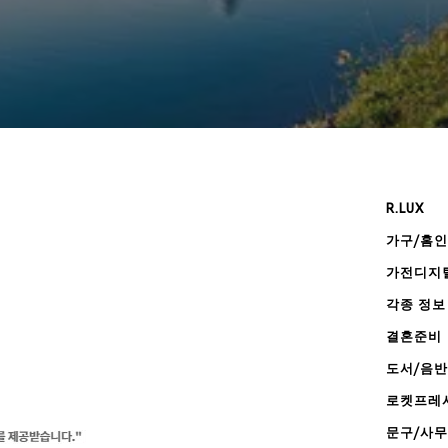
R.LUX
가구/홈
가전디지
각종 정보
결혼준비
도서/음반
로켓프레
문구/사