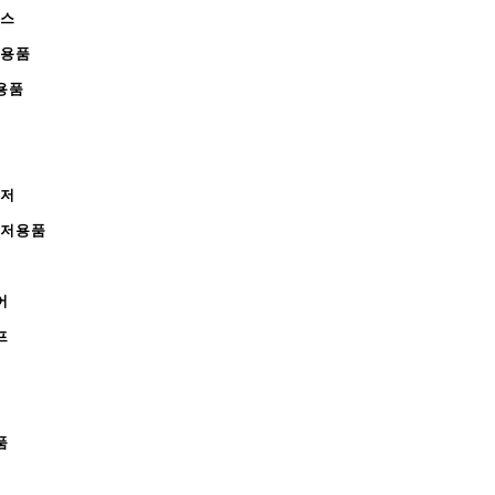
피스
완용품
용품
레저
레저용품
어
프
품