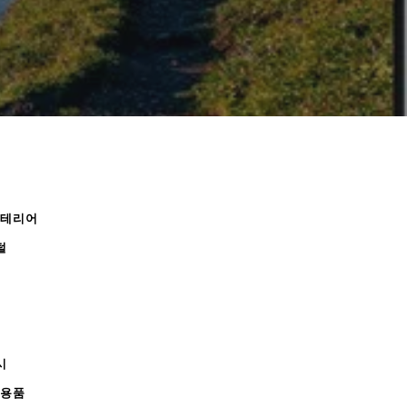
인테리어
털
시
무용품