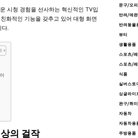
문구/오
놀라운 시청 경험을 선사하는 혁신적인 TV입
반려/애
자 친화적인 기능을 갖추고 있어 대형 화면
반려동물
다.
뷰티
생활용품
스포츠/
스포츠/
식품
제어
실버스토
싱글라이
완구/취미
자동차
자동차용
색상의 걸작
주방용품