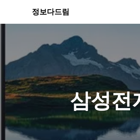
정보다드림
콘
텐
츠
로
건
너
뛰
기
삼성전자 