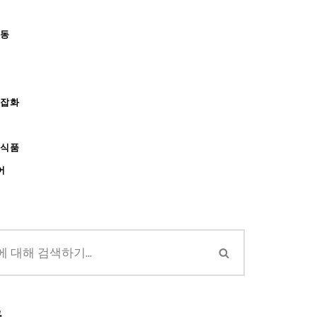
아동
/잡화
강식품
어
글