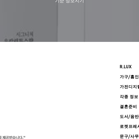
기준
정보지기
R.LUX
가구/홈
가전디지
각종 정보
결혼준비
도서/음반
로켓프레
문구/사