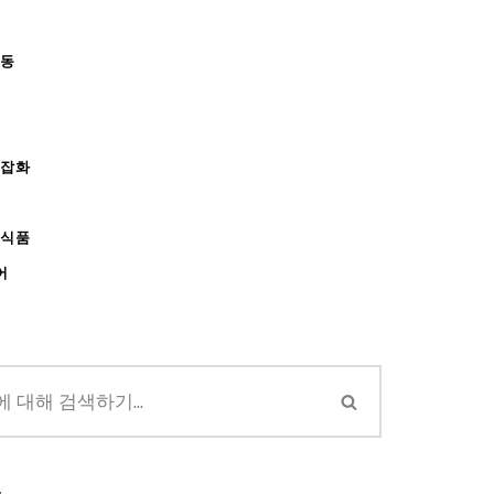
아동
/잡화
강식품
어