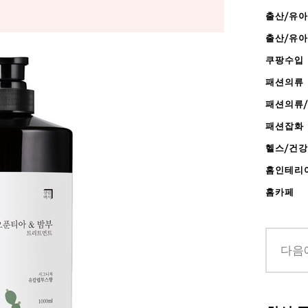
출산/유아
출산/유
쿠팡수입
패션의류
패션의류
패션잡화
헬스/건
홈인테리
홈카페