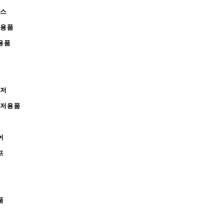
피스
완용품
용품
레저
레저용품
어
프
품