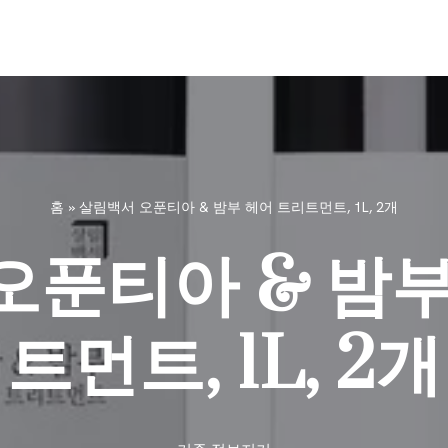
홈
»
살림백서 오푼티아 & 밤부 헤어 트리트먼트, 1L, 2개
오푼티아 & 밤부
트먼트, 1L, 2개