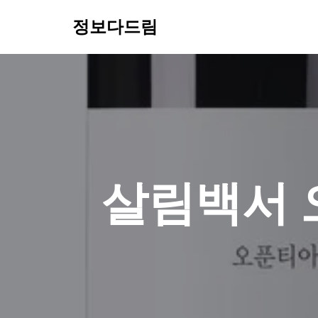
정보다드림
콘
텐
츠
로
건
너
뛰
기
살림백서 