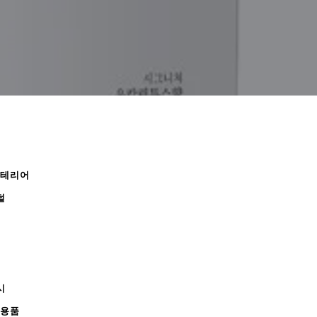
인테리어
털
시
무용품