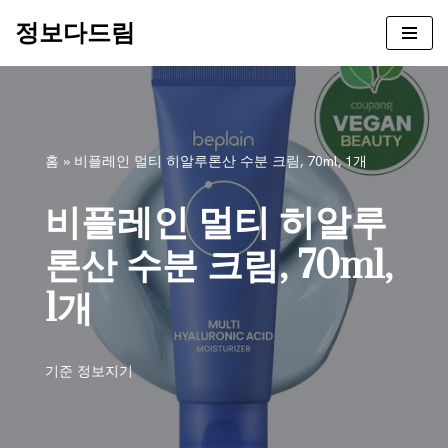
정보다드림
콘
텐
츠
로
건
홈
»
비플레인 멀티 히알루론산 수분 크림, 70ml, 1개
너
뛰
비플레인 멀티 히알루
기
론산 수분 크림, 70ml,
1개
기준
정보지기