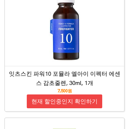
잇츠스킨 파워10 포뮬라 엘아이 이펙터 에센
스 감초줄렌, 30ml, 1개
7,500원
현재 할인중인지 확인하기