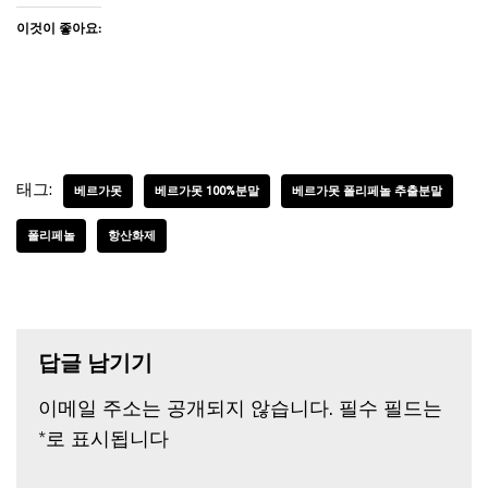
이것이 좋아요:
태그:
베르가못
베르가못 100%분말
베르가못 폴리페놀 추출분말
폴리페놀
항산화제
답글 남기기
이메일 주소는 공개되지 않습니다.
필수 필드는
*
로 표시됩니다