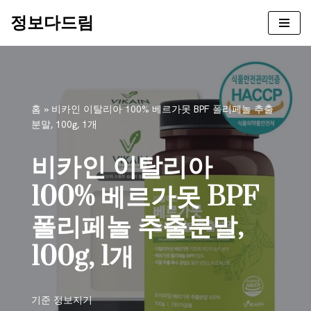
정보다드림
콘
텐
츠
로
건
홈
»
비카인 이탈리아 100% 베르가못 BPF 폴리페놀 추출
너
분말, 100g, 1개
뛰
기
비카인 이탈리아
100% 베르가못 BPF
폴리페놀 추출분말,
100g, 1개
기준
정보지기