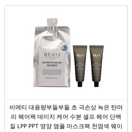
비에티 대용량부들부들 초 극손상 녹은 탄머
리 헤어팩 데미지 케어 수분 셀프 헤어 단백
질 LPP PPT 영양 앰플 마스크팩 천염색 웨이