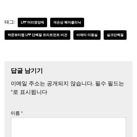
태그:
LPP 머리영양제
극손상 헤어클리닉
박준뷰티랩 LPP 단백질 트리트먼트 비건
비에티 미용실
실크단백질
답글 남기기
이메일 주소는 공개되지 않습니다.
필수 필드는
*
로 표시됩니다
이름
*