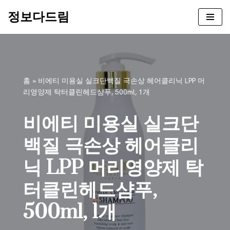
정보다드림
콘
텐
츠
로
건
홈
»
비에티 미용실 실크단백질 극손상 헤어클리닉 LPP 머
너
리영양제 탁터클린헤드샴푸, 500ml, 1개
뛰
기
비에티 미용실 실크단
백질 극손상 헤어클리
닉 LPP 머리영양제 탁
터클린헤드샴푸,
500ml, 1개