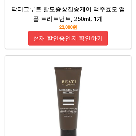
닥터그루트 탈모증상집중케어 맥주효모 앰
플 트리트먼트, 250ml, 1개
22,000원
현재 할인중인지 확인하기