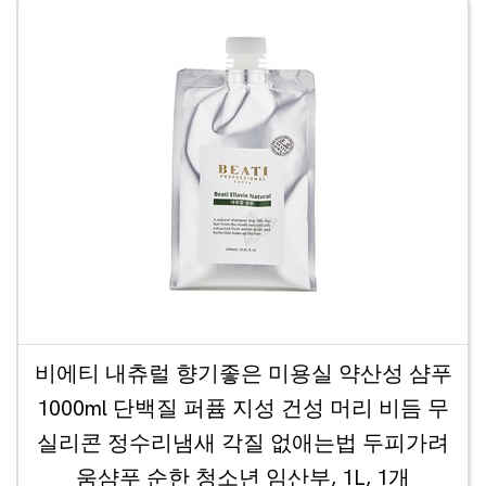
비에티 내츄럴 향기좋은 미용실 약산성 샴푸
1000ml 단백질 퍼퓸 지성 건성 머리 비듬 무
실리콘 정수리냄새 각질 없애는법 두피가려
움샴푸 순한 청소년 임산부, 1L, 1개