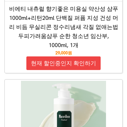
비에티 내츄럴 향기좋은 미용실 약산성 샴푸
1000ml+리턴20ml 단백질 퍼퓸 지성 건성 머
리 비듬 무실리콘 정수리냄새 각질 없애는법
두피가려움샴푸 순한 청소년 임산부,
1000ml, 1개
29,000원
현재 할인중인지 확인하기