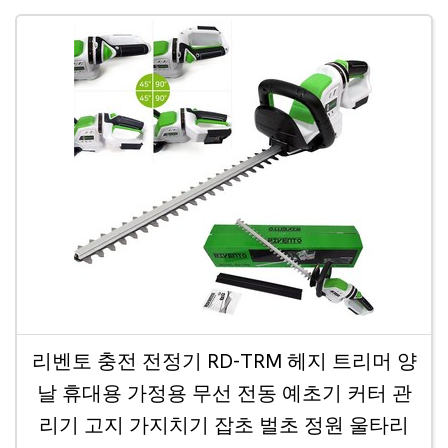
리벤토 충전 전정기 RD-TRM 헤지 트리머 양
날 휴대용 가정용 무선 전동 예초기 커터 관
리기 고지 가지치기 잡초 벌초 정원 울타리