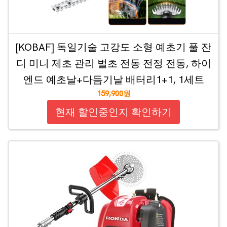
[KOBAF] 독일기술 고강도 소형 예초기 풀 잔
디 미니 제초 관리 벌초 전동 전정 전동, 하이
엔드 예초날+다듬기날 배터리1+1, 1세트
159,900원
현재 할인중인지 확인하기