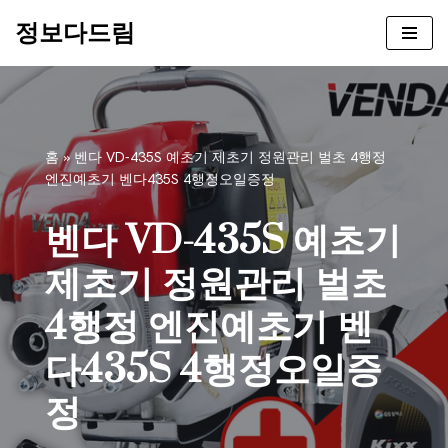
정보다드림
콘
텐
츠
로
건
홈
»
벤다 VD-435S 예초기 제초기 정원관리 벌초 4행정
너
엔진예초기 벤다435S 4행정오일증정
뛰
기
벤다 VD-435S 예초기
제초기 정원관리 벌초
4행정 엔진예초기 벤
다435S 4행정오일증
정