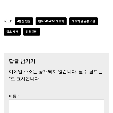
태그:
4행정 엔진
벤다 VD-435S 예초기
예초기 줄날통 스텐
잡초 제거
정원 관리
답글 남기기
이메일 주소는 공개되지 않습니다.
필수 필드는
*
로 표시됩니다
이름
*