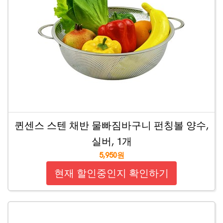
퀸센스 스텐 채반 물빠짐바구니 펀칭볼 양수,
실버, 1개
5,950원
현재 할인중인지 확인하기