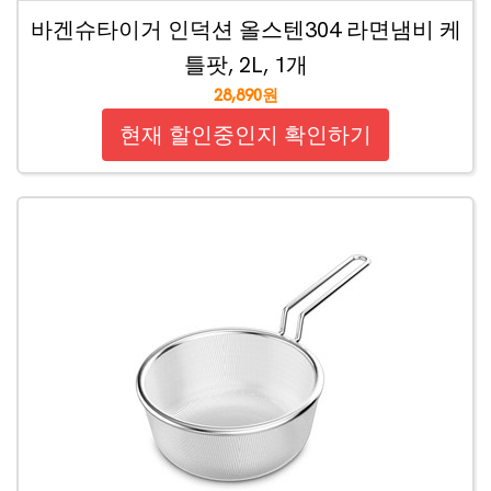
바겐슈타이거 인덕션 올스텐304 라면냄비 케
틀팟, 2L, 1개
28,890원
현재 할인중인지 확인하기