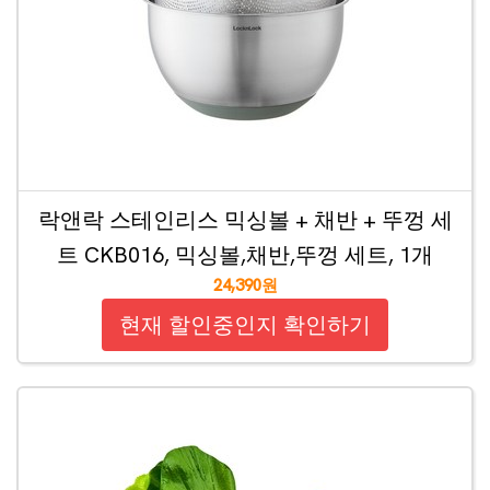
락앤락 스테인리스 믹싱볼 + 채반 + 뚜껑 세
트 CKB016, 믹싱볼,채반,뚜껑 세트, 1개
24,390원
현재 할인중인지 확인하기