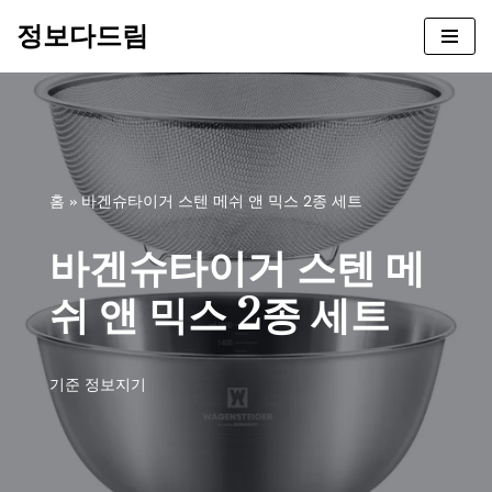
정보다드림
콘
텐
츠
로
건
너
홈
»
바겐슈타이거 스텐 메쉬 앤 믹스 2종 세트
뛰
기
바겐슈타이거 스텐 메
쉬 앤 믹스 2종 세트
기준
정보지기