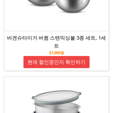
바겐슈타이거 버큄 스텐믹싱볼 3종 세트, 1세
트
21,900원
현재 할인중인지 확인하기