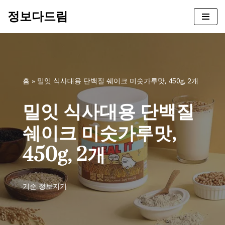
정보다드림
콘
텐
츠
로
건
홈
»
밀잇 식사대용 단백질 쉐이크 미숫가루맛, 450g, 2개
너
뛰
밀잇 식사대용 단백질
기
쉐이크 미숫가루맛,
450g, 2개
기준
정보지기