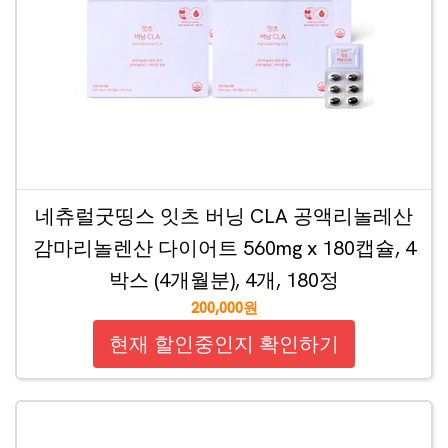
네츄럴굿띵스 잇츠 버닝 CLA 공액리놀레산
감마리놀렌산 다이어트 560mg x 180캡슐, 4
박스 (4개월분), 4개, 180정
200,000원
현재 할인중인지 확인하기