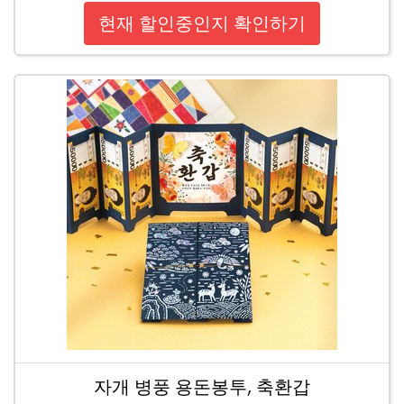
현재 할인중인지 확인하기
자개 병풍 용돈봉투, 축환갑