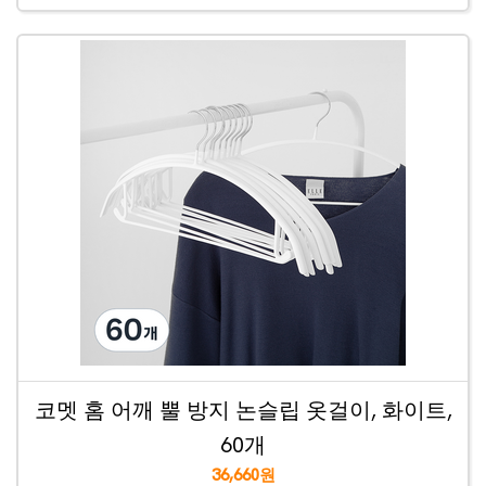
코멧 홈 어깨 뿔 방지 논슬립 옷걸이, 화이트,
60개
36,660원