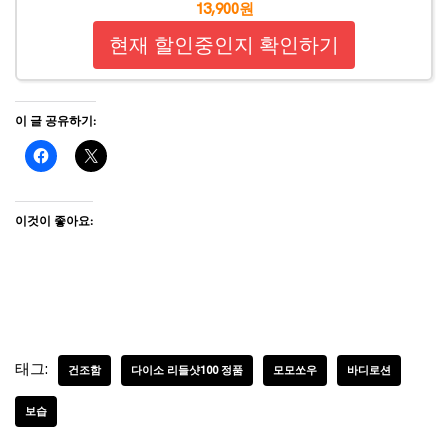
13,900원
현재 할인중인지 확인하기
이 글 공유하기:
이것이 좋아요:
태그:
건조함
다이소 리들샷100 정품
모모쏘우
바디로션
보습