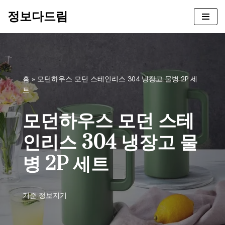
정보다드림
콘
텐
츠
로
건
홈
»
모던하우스 모던 스테인리스 304 냉장고 물병 2P 세
너
트
뛰
기
모던하우스 모던 스테
인리스 304 냉장고 물
병 2P 세트
기준
정보지기