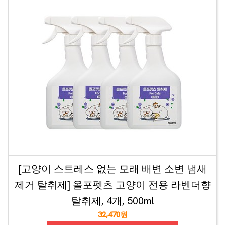
[고양이 스트레스 없는 모래 배변 소변 냄새
제거 탈취제] 올포펫츠 고양이 전용 라벤더향
탈취제, 4개, 500ml
32,470원