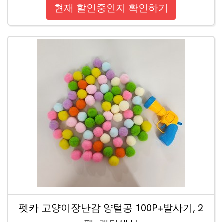
현재 할인중인지 확인하기
펫카 고양이장난감 양털공 100P+발사기, 2