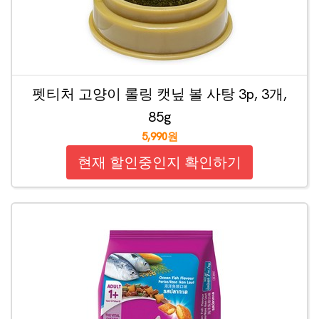
펫티처 고양이 롤링 캣닢 볼 사탕 3p, 3개,
85g
5,990원
현재 할인중인지 확인하기