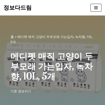
정보다드림
콘
텐
츠
로
건
홈
»
메디펫 매직 고양이 두부모래 가는입자, 녹차향, 10L,
너
5개
뛰
기
메디펫 매직 고양이 두
부모래 가는입자, 녹차
향, 10L, 5개
기준
정보지기