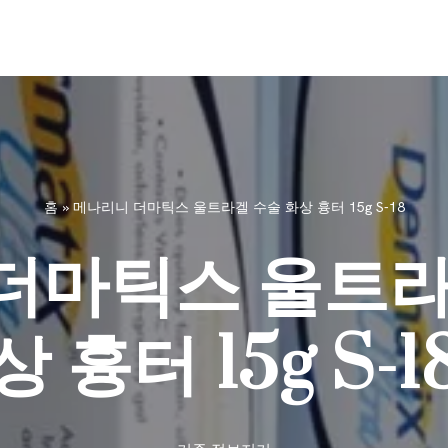
홈
»
메나리니 더마틱스 울트라겔 수술 화상 흉터 15g S-18
더마틱스 울트라
상 흉터 15g S-1