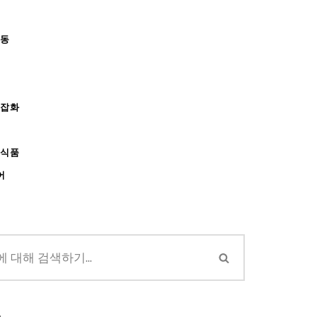
아동
/잡화
강식품
어