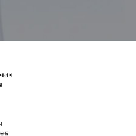
인테리어
털
시
무용품