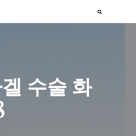
겔 수술 화
8