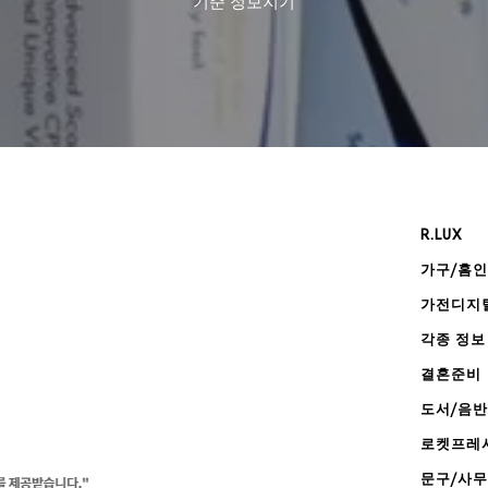
기준
정보지기
R.LUX
가구/홈
가전디지
각종 정보
결혼준비
도서/음반
로켓프레
문구/사