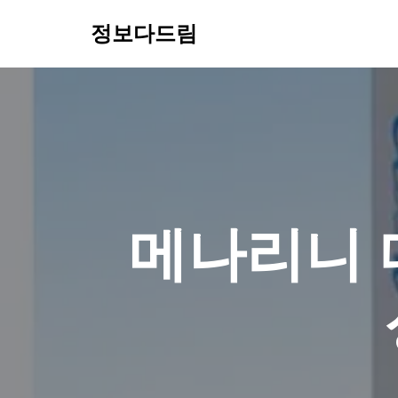
정보다드림
콘
텐
츠
로
건
너
뛰
기
메나리니 