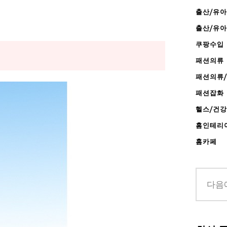
출산/유아
출산/유
쿠팡수입
패션의류
패션의류
패션잡화
헬스/건
홈인테리
홈카페