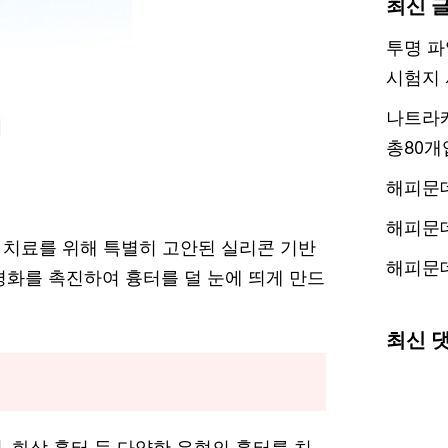
최신 
투명 파
시험지 
나트라케
총80개
해피문
해피문
 치료를 위해 특별히 고안된 실리콘 기반
해피문
평화를 촉진하여 흉터를 덜 눈에 띄게 만드
최신 
 화상 흉터 등 다양한 유형의 흉터를 치