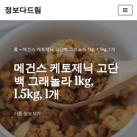
정보다드림
콘
텐
츠
로
건
홈
»
메건스 케토제닉 고단백 그래놀라 1kg, 1.5kg, 1개
너
뛰
메건스 케토제닉 고단
기
백 그래놀라 1kg,
1.5kg, 1개
기준
정보지기