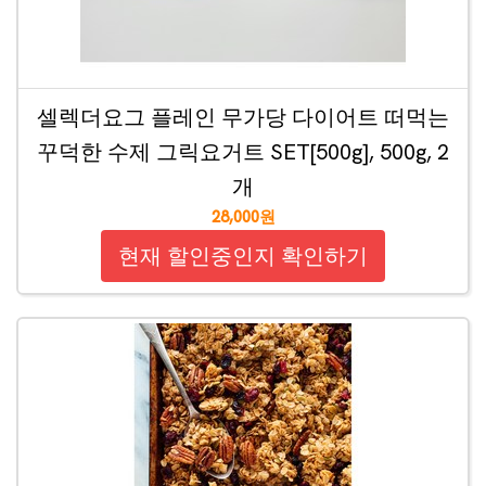
셀렉더요그 플레인 무가당 다이어트 떠먹는
꾸덕한 수제 그릭요거트 SET[500g], 500g, 2
개
28,000원
현재 할인중인지 확인하기