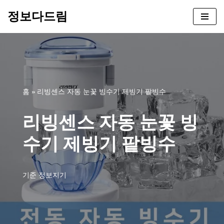
정보다드림
콘
텐
츠
로
건
너
홈
»
리빙센스 자동 눈꽃 빙수기 제빙기 팥빙수
뛰
기
리빙센스 자동 눈꽃 빙
수기 제빙기 팥빙수
기준
정보지기