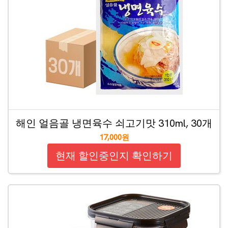
해인 얼음골 냉면육수 쇠고기맛 310ml, 30개
17,000원
현재 할인중인지 확인하기