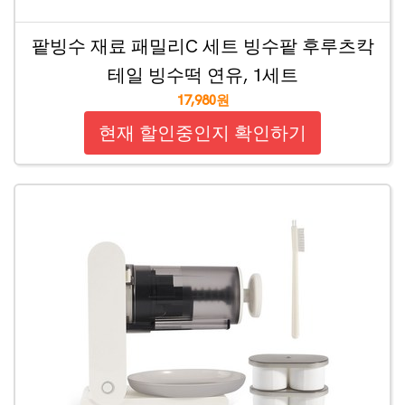
팥빙수 재료 패밀리C 세트 빙수팥 후루츠칵
테일 빙수떡 연유, 1세트
17,980원
현재 할인중인지 확인하기