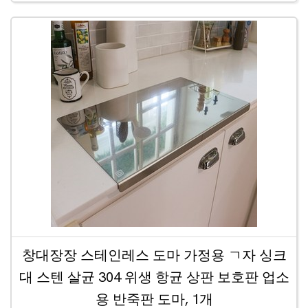
창대장장 스테인레스 도마 가정용 ㄱ자 싱크
대 스텐 살균 304 위생 항균 상판 보호판 업소
용 반죽판 도마, 1개