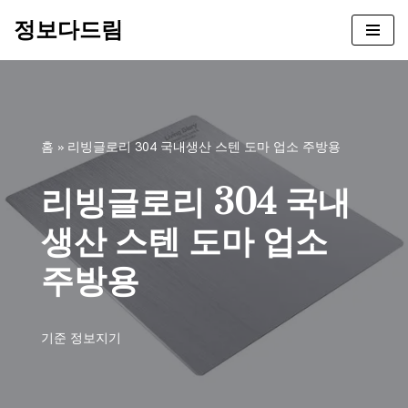
정보다드림
콘
텐
츠
로
건
홈
»
리빙글로리 304 국내생산 스텐 도마 업소 주방용
너
뛰
리빙글로리 304 국내
기
생산 스텐 도마 업소
주방용
기준
정보지기