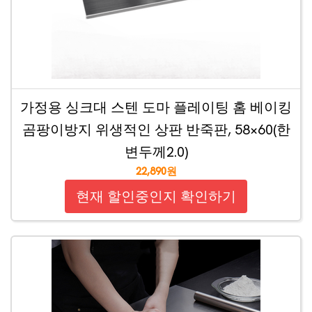
가정용 싱크대 스텐 도마 플레이팅 홈 베이킹
곰팡이방지 위생적인 상판 반죽판, 58×60(한
변두께2.0)
22,890원
현재 할인중인지 확인하기