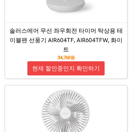
솔러스에어 무선 좌우회전 타이머 탁상용 테
이블팬 선풍기 AIR604TF, AIR604TFW, 화이
트
34,760원
현재 할인중인지 확인하기