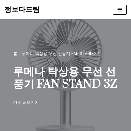
정보다드림
콘
텐
츠
로
건
너
홈
»
루메나 탁상용 무선 선풍기 FAN STAND 3Z
뛰
기
루메나 탁상용 무선 선
풍기 FAN STAND 3Z
기준
정보지기