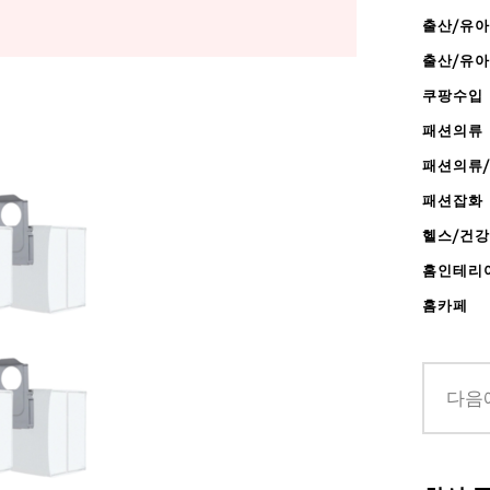
출산/유아
출산/유
쿠팡수입
패션의류
패션의류
패션잡화
헬스/건
홈인테리
홈카페