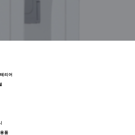
인테리어
털
시
무용품