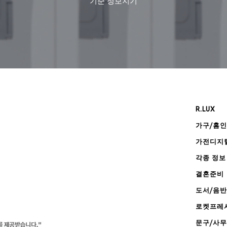
기준
정보지기
R.LUX
가구/홈
가전디지
각종 정보
결혼준비
도서/음반
로켓프레
문구/사