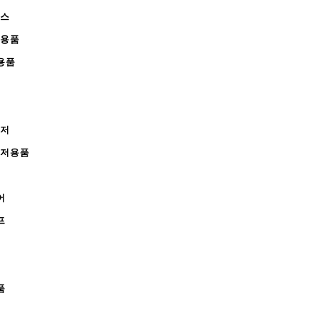
피스
완용품
용품
레저
레저용품
어
프
품