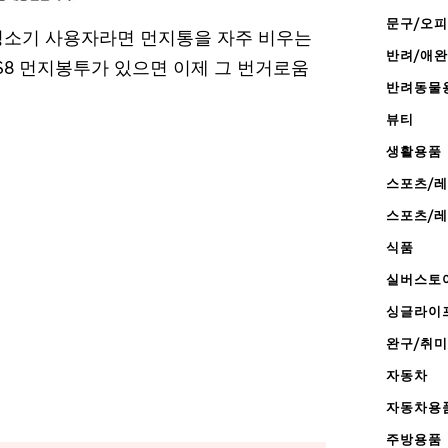
문구/오
봇 청소기 사용자라면 먼지통을 자주 비우는
반려/애
S8 먼지봉투가 있으면 이제 그 번거로움
반려동물
뷰티
생활용품
스포츠/
스포츠/
식품
실버스토
싱글라이
완구/취미
자동차
자동차용
주방용품