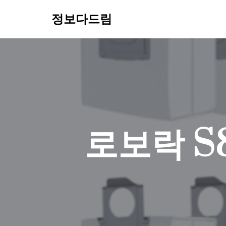
정보다드림
콘
텐
츠
로
건
너
뛰
기
로보락 S8 