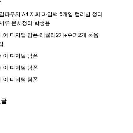
글
일파우치 A4 지퍼 파일백 5개입 컬러별 정리
서류 문서정리 학생용
어 디지털 탐폰-레귤러2개+슈퍼2개 묶음
입
데이 디지털 탐폰
데이 디지털 탐폰
데이 디지털 탐폰
댓글