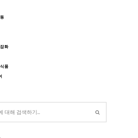
아동
/잡화
강식품
어