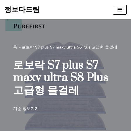
정보다드림
콘
텐
츠
로
건
홈
»
로보락 S7 plus S7 maxv ultra S8 Plus 고급형 물걸레
너
뛰
로보락 S7 plus S7
기
maxv ultra S8 Plus
고급형 물걸레
기준
정보지기