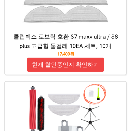
클립박스 로보락 호환 S7 maxv ultra / S8
plus 고급형 물걸레 10EA 세트, 10개
17,400원
현재 할인중인지 확인하기