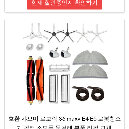
현재 할인중인지 확인하기
호환 샤오미 로보락 S6 maxv E4 E5 로봇청소
기 필터 소모품 물걸레 부품 리필 교체,