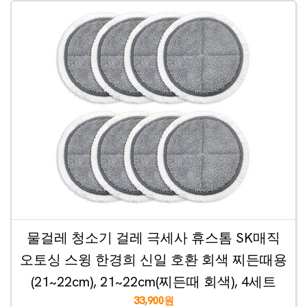
물걸레 청소기 걸레 극세사 휴스톰 SK매직
오토싱 스윙 한경희 신일 호환 회색 찌든때용
(21~22cm), 21~22cm(찌든때 회색), 4세트
33,900원