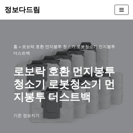
정보다드림
콘
텐
츠
로
건
홈
»
로보락 호환 먼지봉투 청소기 로봇청소기 먼지봉투
너
더스트백
뛰
기
로보락 호환 먼지봉투
청소기 로봇청소기 먼
지봉투 더스트백
기준
정보지기