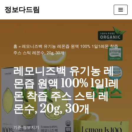
정보다드림
콘
텐
츠
로
건
홈
»
레모니즈백 유기농 레몬즙 원액 100% 1일1레몬 착즙
너
주스 스틱 레몬수, 20g, 30개
뛰
기
레모니즈백 유기농 레
몬즙 원액 100% 1일1레
몬 착즙 주스 스틱 레
몬수, 20g, 30개
기준
정보지기