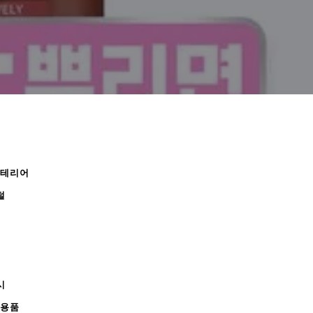
인테리어
털
시
무용품