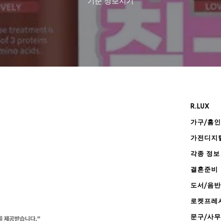
기준
정보지기
R.LUX
가구/홈
가전디지
각종 정보
결혼준비
도서/음반
로켓프레
문구/사