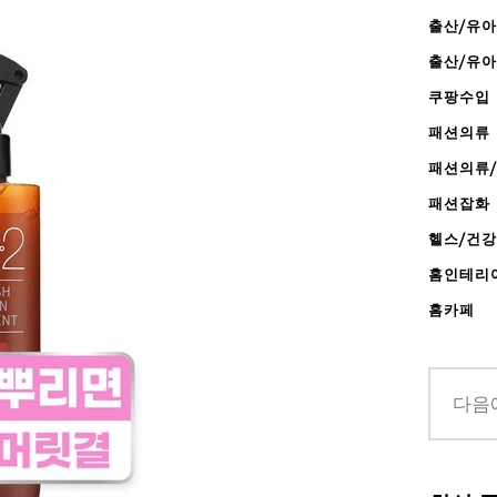
출산/유아
출산/유
쿠팡수입
패션의류
패션의류
패션잡화
헬스/건
홈인테리
홈카페