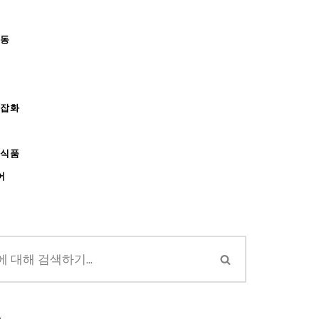
아동
/잡화
강식품
어