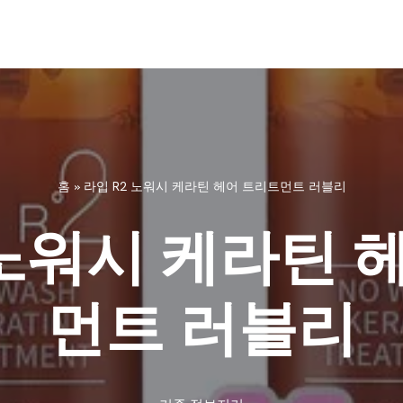
홈
»
라입 R2 노워시 케라틴 헤어 트리트먼트 러블리
 노워시 케라틴 
먼트 러블리