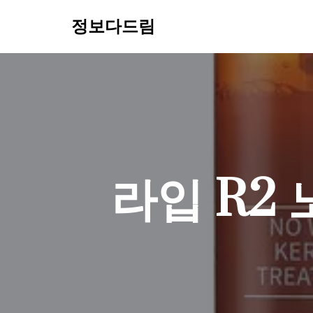
정보다드림
콘
텐
츠
로
건
너
뛰
기
라입 R2