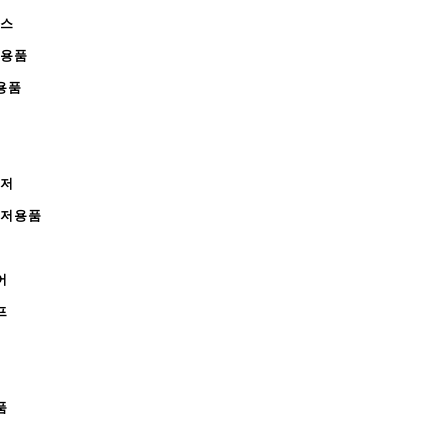
피스
완용품
용품
레저
레저용품
어
프
품