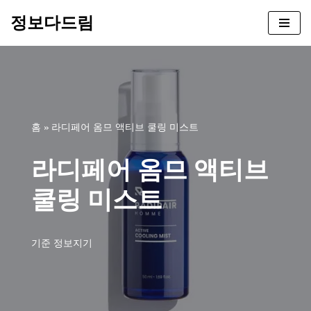
정보다드림
콘
텐
츠
로
건
너
홈
»
라디페어 옴므 액티브 쿨링 미스트
뛰
기
라디페어 옴므 액티브
쿨링 미스트
기준
정보지기