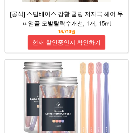
[공식] 스팀베이스 강황 쿨링 저자극 헤어 두
피앰플 모발탈락수개선, 1개, 15ml
18,710원
현재 할인중인지 확인하기