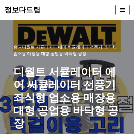
정보다드림
콘
텐
츠
로
건
홈
»
디월트 서큘레이터 에어 써큘레이터 선풍기 좌식형
너
업소용 매장용 대형 공업용 바닥형 공장
뛰
기
디월트 서큘레이터 에
어 써큘레이터 선풍기
좌식형 업소용 매장용
대형 공업용 바닥형 공
장