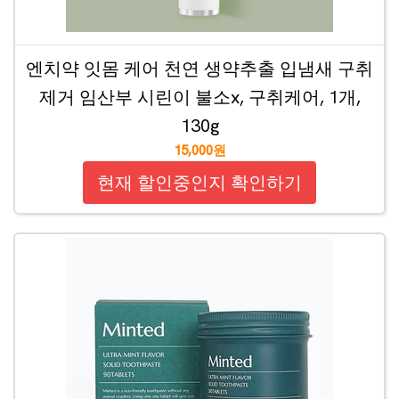
엔치약 잇몸 케어 천연 생약추출 입냄새 구취
제거 임산부 시린이 불소x, 구취케어, 1개,
130g
15,000원
현재 할인중인지 확인하기