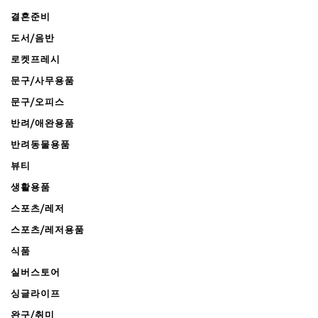
결혼준비
도서/음반
로켓프레시
문구/사무용품
문구/오피스
반려/애완용품
반려동물용품
뷰티
생활용품
스포츠/레저
스포츠/레저용품
식품
실버스토어
싱글라이프
완구/취미