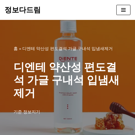
정보다드림
콘
텐
츠
로
건
홈
»
디엔테 약산성 편도결석 가글 구내석 입냄새제거
너
뛰
디엔테 약산성 편도결
기
석 가글 구내석 입냄새
제거
기준
정보지기