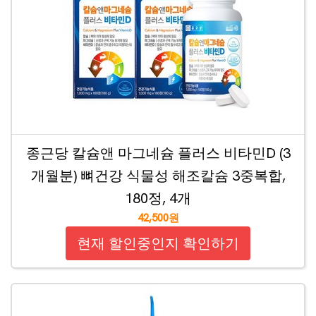
종근당 칼슘앤 마그네슘 플러스 비타민D (3
개월분) 뼈건강 식물성 해조칼슘 3중복합,
180정, 4개
42,500원
현재 할인중인지 확인하기