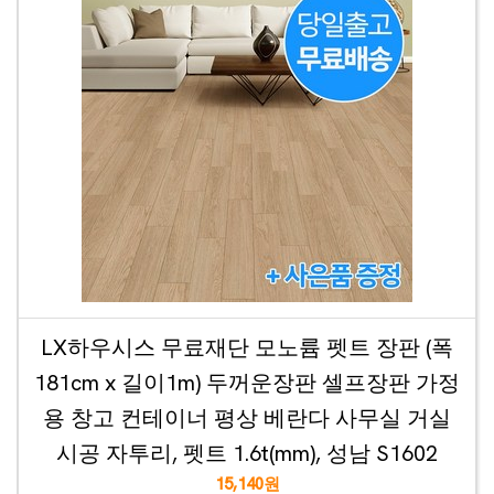
LX하우시스 무료재단 모노륨 펫트 장판 (폭
181cm x 길이1m) 두꺼운장판 셀프장판 가정
용 창고 컨테이너 평상 베란다 사무실 거실
시공 자투리, 펫트 1.6t(mm), 성남 S1602
15,140원