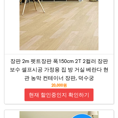
장판 2m 펫트장판 폭150cm 2T 2컬러 장판
보수 셀프시공 가정용 집 방 거실 베란다 현
관 농막 컨테이너 장판, 덕수궁
20,000원
현재 할인중인지 확인하기