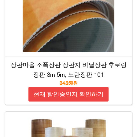
장판마을 소폭장판 장판지 비닐장판 후로링
장판 3m 5m, 노란장판 101
24,250원
현재 할인중인지 확인하기