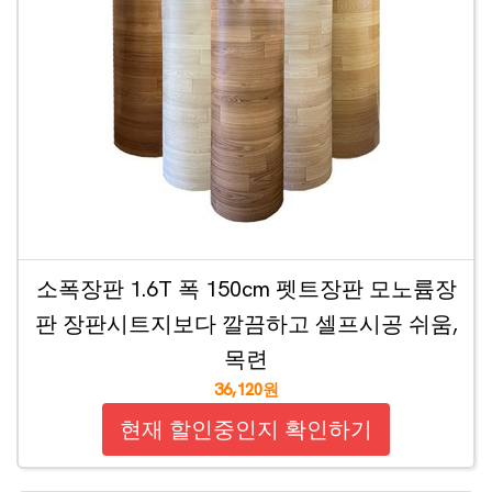
소폭장판 1.6T 폭 150cm 펫트장판 모노륨장
판 장판시트지보다 깔끔하고 셀프시공 쉬움,
목련
36,120원
현재 할인중인지 확인하기