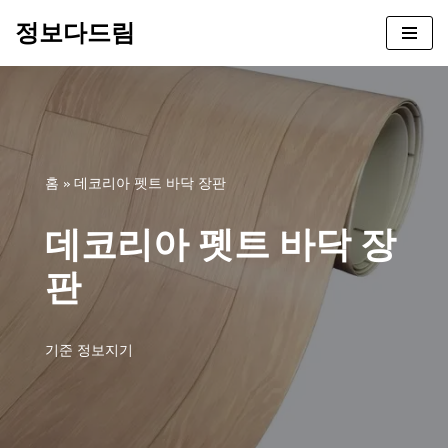
정보다드림
콘
텐
츠
로
건
너
홈
»
데코리아 펫트 바닥 장판
뛰
기
데코리아 펫트 바닥 장
판
기준
정보지기