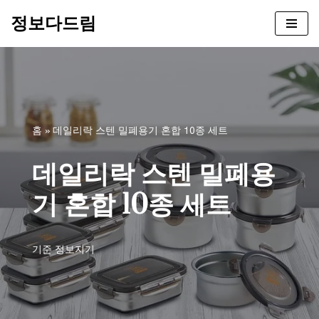
정보다드림
콘
텐
츠
로
건
너
홈
»
데일리락 스텐 밀폐용기 혼합 10종 세트
뛰
기
데일리락 스텐 밀폐용
기 혼합 10종 세트
기준
정보지기