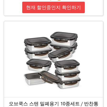
현재 할인중인지 확인하기
오브쿡스 스텐 밀폐용기 10종세트 / 반찬통