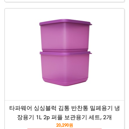
타파웨어 싱싱블럭 김통 반찬통 밀페용기 냉
장용기 1L 2p 퍼플 보관용기 세트, 2개
20,290원