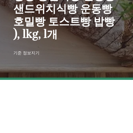
샌드위치식빵 운동빵
호밀빵 토스트빵 밥빵
), 1kg, 1개
기준
정보지기