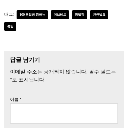
태그:
100 통밀빵 깜빠뉴
더브레드
장발장
천연발효
통밀
답글 남기기
이메일 주소는 공개되지 않습니다.
필수 필드는
*
로 표시됩니다
이름
*