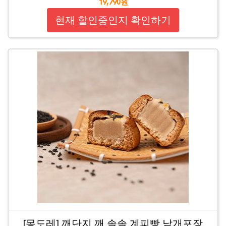
19,790원
현재 할인중인지 확인하기
[몽도레] 깨단지 깨 솔솔 계피빵 낱개포장