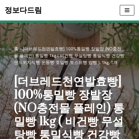
정보다드림
콘
텐
츠
로
건
홈
»
[더브레드천연발효빵] 100%통밀빵 장발장 (NO충전
너
물 플레인) 통밀빵 1kg ( 비건빵 무설탕빵 통밀식빵 건강빵
뛰
샌드위치식빵 운동빵 호밀빵 토스트빵 밥빵 ), 1kg, 1개
기
[더브레드천연발효빵]
100%통밀빵 장발장
(NO충전물 플레인) 통
밀빵 1kg ( 비건빵 무설
탕빵 통밀식빵 건강빵