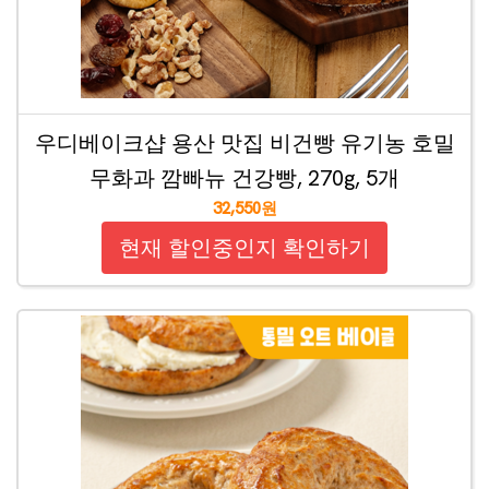
우디베이크샵 용산 맛집 비건빵 유기농 호밀
무화과 깜빠뉴 건강빵, 270g, 5개
32,550원
현재 할인중인지 확인하기