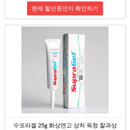
현재 할인중인지 확인하기
수프라겔 25g 화상연고 상처 욕창 찰과상