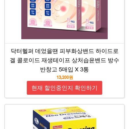
닥터헬퍼 데었을땐 피부화상밴드 하이드로
겔 콜로이드 재생테이프 상처습윤밴드 방수
반창고 5매입 X 3통
13,200원
현재 할인중인지 확인하기