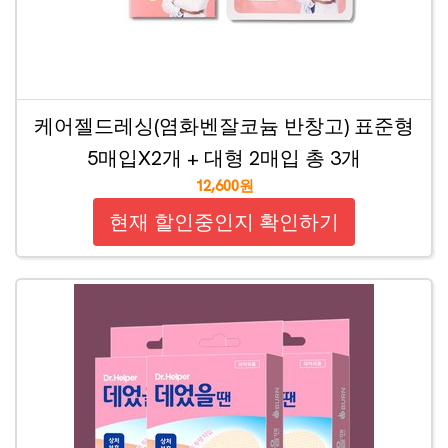
케어젤드레싱(염화벤잘코늄 반창고) 표준형
5매입X2개 + 대형 2매입 총 3개
12,600원
현재 할인중인지 확인하기