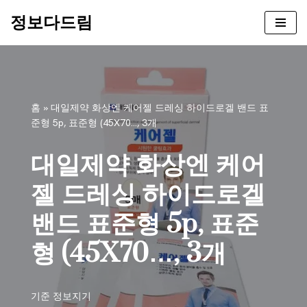
정보다드림
콘
텐
츠
로
건
홈
»
대일제약 화상엔 케어젤 드레싱 하이드로겔 밴드 표
너
준형 5p, 표준형 (45X70…, 3개
뛰
기
대일제약 화상엔 케어
젤 드레싱 하이드로겔
밴드 표준형 5p, 표준
형 (45X70…, 3개
기준
정보지기