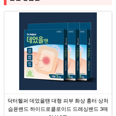
닥터헬퍼 데었을땐 대형 피부 화상 흉터 상처
습윤밴드 하이드로콜로이드 드레싱밴드 3매