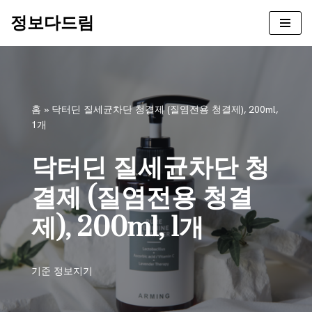
정보다드림
콘
텐
츠
로
건
홈
»
닥터딘 질세균차단 청결제 (질염전용 청결제), 200ml,
너
1개
뛰
기
닥터딘 질세균차단 청
결제 (질염전용 청결
제), 200ml, 1개
기준
정보지기