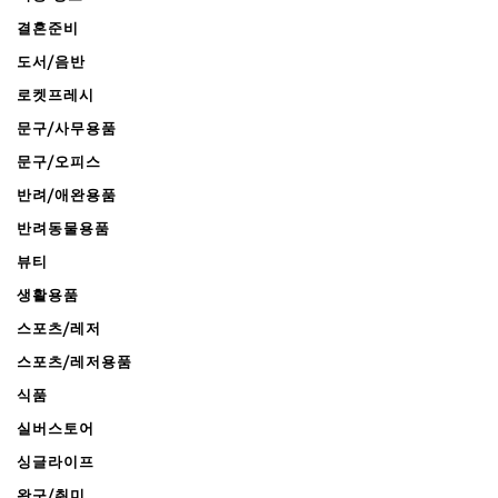
결혼준비
도서/음반
로켓프레시
문구/사무용품
문구/오피스
반려/애완용품
반려동물용품
뷰티
생활용품
스포츠/레저
스포츠/레저용품
식품
실버스토어
싱글라이프
완구/취미